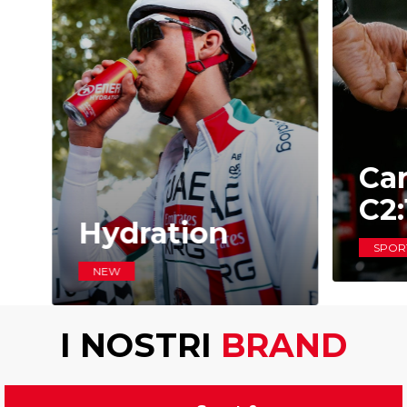
Ca
C2
Hydration
SPOR
NEW
I NOSTRI
BRAND