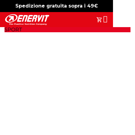
Spedizione gratuita sopra i 49€
-15%
free shipping
Search
Il Tuo Carrell
SPORT
L'importanza
dell'integrazione dei
carboidrati durante
l'esercizio fisico