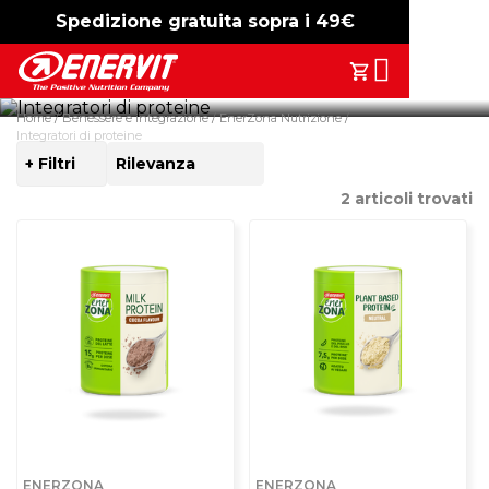
Spedizione gratuita sopra i 49€
-15%
free shipping
Scopri i nostri integratori proteici: proteine del latte, vegetali e
Search
fiocchi proteici, soluzioni versatili per bilanciare
Il Tuo Carrell
l’alimentazione quotidiana.
Home
Benessere e integrazione
EnerZona Nutrizione
Integratori di proteine
+ Filtri
ORDINA
PER
2
articoli trovati
ENERZONA
ENERZONA