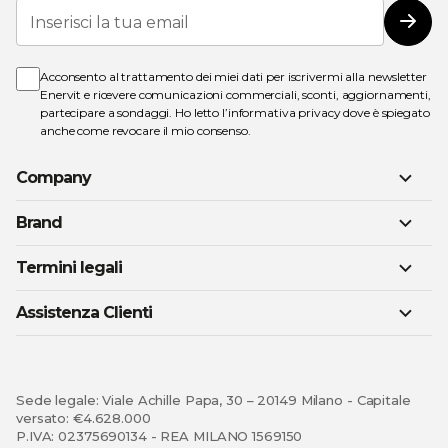
Iscriviti
alla
Iscri
nostra
Newsletter:
Acconsento al trattamento dei miei dati per iscrivermi alla newsletter
Enervit e ricevere comunicazioni commerciali, sconti, aggiornamenti,
partecipare a sondaggi. Ho letto l’
informativa privacy
dove è spiegato
anche come revocare il mio consenso.
Company
Brand
Termini legali
Assistenza Clienti
Sede legale: Viale Achille Papa, 30 – 20149 Milano - Capitale
versato: €4.628.000
P.IVA: 02375690134 - REA MILANO 1569150