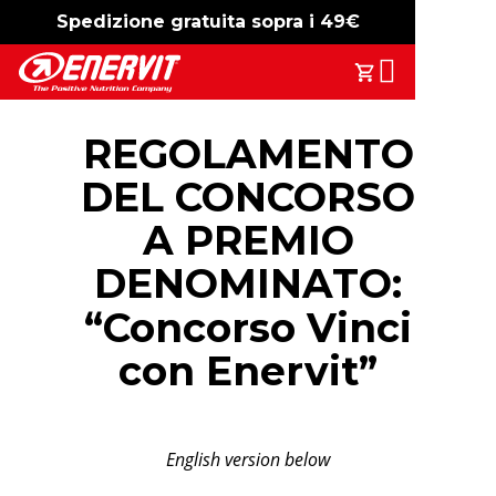
Spedizione gratuita sopra i 49€
-15%
free shipping
Search
Il Tuo Carrell
REGOLAMENTO
DEL CONCORSO
A PREMIO
DENOMINATO:
“Concorso Vinci
con Enervit”
English version below