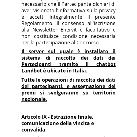
necessario che il Partecipante dichiari di
aver visionato l'informativa sulla privacy
e accetti integralmente il presente
Regolamento. Il consenso all'iscrizione
alla Newsletter Enervit è facoltativo e
non costituisce condizione necessaria
per la partecipazione al Concorso.
Il server sul quale è installato il
sistema di raccolta dei dati dei
Partecipanti tramite il chatbot
Landbot è ubicato in Italia.
Tutte le operazioni di raccolta dei dati
dei partecipanti, e assegnazione dei
premi si svolgeranno su territorio
nazionale.
Articolo IX - Estrazione finale,
comunicazione della vincita e
convalida