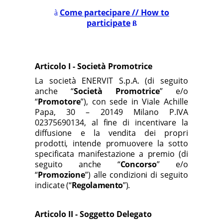
Come partecipare // How to
à
participate
ß
Articolo I - Società Promotrice
La società
ENERVIT S.p.A.
(di seguito
anche “
Società Promotrice
” e/o
“
Promotore
”), con sede in Viale Achille
Papa, 30 – 20149 Milano
P.IVA
02375690134,
al fine di incentivare la
diffusione e la vendita dei propri
prodotti, intende promuovere la sotto
specificata manifestazione a premio (di
seguito anche “
Concorso
” e/o
“
Promozione
”) alle condizioni di seguito
indicate
(“
Regolamento
”).
Articolo II - Soggetto Delegato