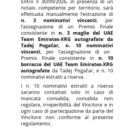
Entro il
30/09/
2026, in presenza di un
notaio competente per territorio, sarà
effettuata manualmente l’estrazione di
n. 3 nominativ
i
vincent
i
, per
l’assegnazione di un Premio Finale
consistente in
n. 3 maglie del UAE
Team Emirates-XRG autografate da
Tadej Pogačar,
n.
10 nominativ
i
vincent
i
, per l’assegnazione di un
Premio Finale consistente in
n. 10
borracce del UAE Team Emirates-XRG
autografate
da Tadej Pogačar, e n. 10
nominativi estratti a riserva.
I n. 10 nominativi estratti a riserva
saranno contattati solo in caso di
mancata convalida, convalida non
regolare, irreperibilità del Vincitore e in
ogni caso di partecipazione da parte del
Vincitore non conforme al presente
regolamento.