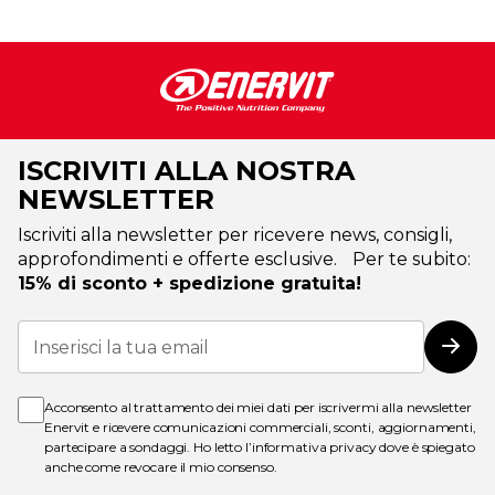
ISCRIVITI ALLA NOSTRA
NEWSLETTER
Iscriviti alla newsletter per ricevere news, consigli,
approfondimenti e offerte esclusive. Per te subito:
15% di sconto + spedizione gratuita!
Iscriviti
alla
Iscri
nostra
Newsletter:
Acconsento al trattamento dei miei dati per iscrivermi alla newsletter
Enervit e ricevere comunicazioni commerciali, sconti, aggiornamenti,
partecipare a sondaggi. Ho letto l’
informativa privacy
dove è spiegato
anche come revocare il mio consenso.