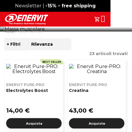
Spedizione gratuita sopra i 49€
Newsletter |
-15%
+
free shipping
Enervit PURE-PRO, la linea completa di barrette e polveri
Search
proteiche, aminoacidi e integratori formulati per i workout ad
Il Tuo Carrell
alta intensità.
Home
Massa muscolare
+ Filtri
ORDINA
PER
23
articoli trovati
BEST SELLER
ENERVIT PURE-PRO
ENERVIT PURE-PRO
Electrolytes Boost
Creatina
14,00 €
43,00 €
Acquista
Acquista