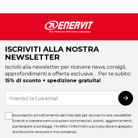
ISCRIVITI ALLA NOSTRA
NEWSLETTER
Iscriviti alla newsletter per ricevere news, consigli,
approfondimenti e offerte esclusive. Per te subito:
15% di sconto + spedizione gratuita!
Iscriviti
alla
Iscri
nostra
Newsletter:
Acconsento al trattamento dei miei dati per iscrivermi alla newsletter
Enervit e ricevere comunicazioni commerciali, sconti, aggiornamenti,
partecipare a sondaggi. Ho letto l’
informativa privacy
dove è spiegato
anche come revocare il mio consenso.