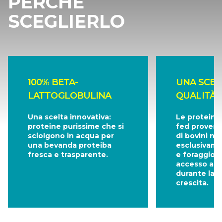
PERCHÈ
SCEGLIERLO
100% BETA-
UNA SCEL
LATTOGLOBULINA
QUALITÀ 
Una scelta innovativa:
Le proteine 
proteine purissime che si
fed proveng
sciolgono in acqua per
di bovini nut
una bevanda proteiba
esclusivame
fresca e trasparente.
e foraggio, 
accesso al 
durante la s
crescita.