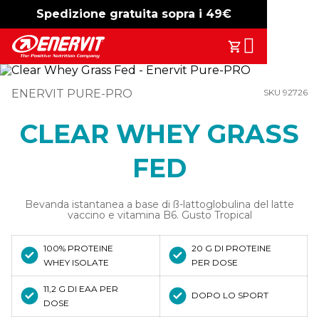
Spedizione gratuita sopra i 49€
-15%
free shipping
Search
Il Tuo Carrell
ENERVIT PURE-PRO
SKU 92726
CLEAR WHEY GRASS
FED
Bevanda istantanea a base di ß-lattoglobulina del latte
vaccino e vitamina B6. Gusto Tropical
100% PROTEINE
20 G DI PROTEINE
WHEY ISOLATE
PER DOSE
11,2 G DI EAA PER
DOPO LO SPORT
DOSE