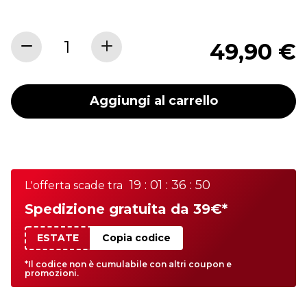
49,90 €
Aggiungi al carrello
19 : 01 : 36 : 50
L'offerta scade tra
Spedizione gratuita da 39€*
ESTATE
Copia codice
*Il codice non è cumulabile con altri coupon e
promozioni.