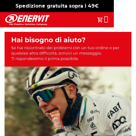
Spedizione gratuita sopra i 49€
-15%
free shipping
Search
Il Tuo Carrell