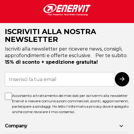
ISCRIVITI ALLA NOSTRA
NEWSLETTER
Iscriviti alla newsletter per ricevere news, consigli,
approfondimenti e offerte esclusive. Per te subito:
15% di sconto + spedizione gratuita!
Iscriviti
alla
Iscri
nostra
Newsletter:
Acconsento al trattamento dei miei dati per iscrivermi alla newsletter
Enervit e ricevere comunicazioni commerciali, sconti, aggiornamenti,
partecipare a sondaggi. Ho letto l’
informativa privacy
dove è spiegato
anche come revocare il mio consenso.
Company