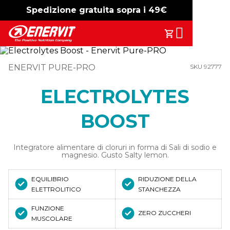
Spedizione gratuita sopra i 49€
-15%
free shipping
Search
Il Tuo Carrell
ENERVIT PURE-PRO
SKU 92777
ELECTROLYTES
BOOST
Integratore alimentare di cloruri in forma di Sali di sodio e
magnesio. Gusto Salty lemon.
EQUILIBRIO
RIDUZIONE DELLA
ELETTROLITICO
STANCHEZZA
FUNZIONE
ZERO ZUCCHERI
MUSCOLARE