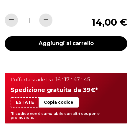
14,00 €
Aggiungi al carrello
16 : 17 : 47 : 45
L'offerta scade tra
Spedizione gratuita da 39€*
ESTATE
Copia codice
*Il codice non è cumulabile con altri coupon e
promozioni.