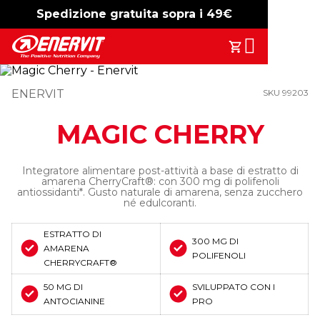
Spedizione gratuita sopra i 49€
-15%
free shipping
Search
Il Tuo Carrell
ENERVIT
SKU 99203
MAGIC CHERRY
Integratore alimentare post-attività a base di estratto di
amarena CherryCraft®: con 300 mg di polifenoli
antiossidanti*. Gusto naturale di amarena, senza zucchero
né edulcoranti.
ESTRATTO DI
300 MG DI
AMARENA
POLIFENOLI
CHERRYCRAFT®
50 MG DI
SVILUPPATO CON I
ANTOCIANINE
PRO