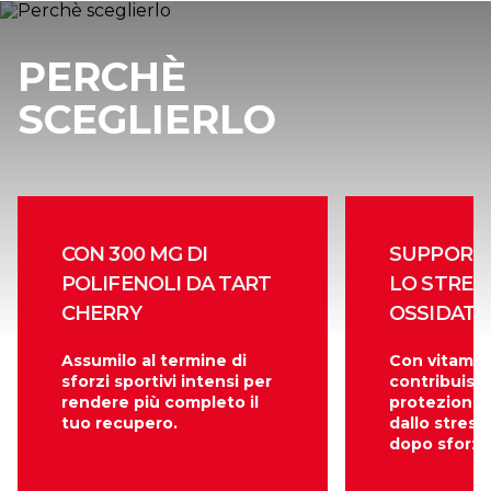
PERCHÈ
SCEGLIERLO
CON 300 MG DI
SUPPORT
POLIFENOLI DA TART
LO STRES
CHERRY
OSSIDATI
Assumilo al termine di
Con vitamin
sforzi sportivi intensi per
contribuisce
rendere più completo il
protezione d
tuo recupero.
dallo stress
dopo sforzi 