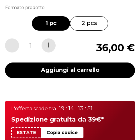
Formato prodotto
1 pc
2 pcs
36,00 €
Aggiungi al carrello
19 : 14 : 13 : 51
L'offerta scade tra
Spedizione gratuita da 39€*
ESTATE
Copia codice