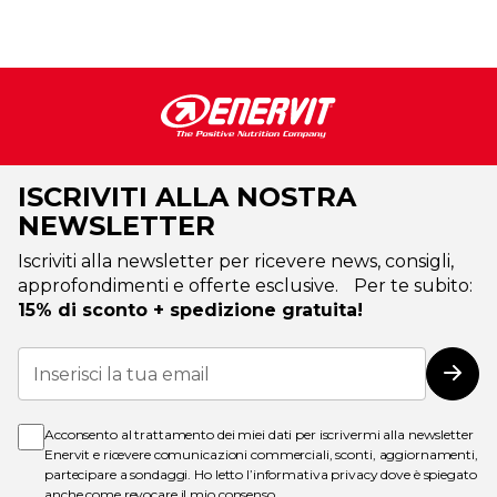
ISCRIVITI ALLA NOSTRA
NEWSLETTER
Iscriviti alla newsletter per ricevere news, consigli,
approfondimenti e offerte esclusive. Per te subito:
15% di sconto + spedizione gratuita!
Iscriviti
alla
Iscri
nostra
Newsletter:
Acconsento al trattamento dei miei dati per iscrivermi alla newsletter
Enervit e ricevere comunicazioni commerciali, sconti, aggiornamenti,
partecipare a sondaggi. Ho letto l’
informativa privacy
dove è spiegato
anche come revocare il mio consenso.