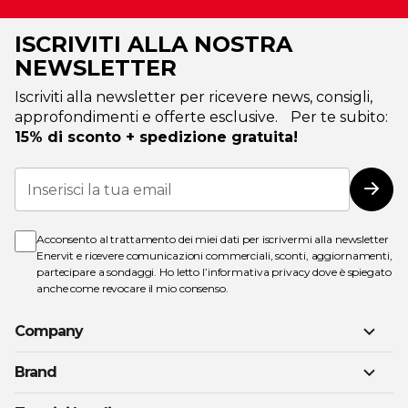
ISCRIVITI ALLA NOSTRA
NEWSLETTER
Iscriviti alla newsletter per ricevere news, consigli,
approfondimenti e offerte esclusive. Per te subito:
15% di sconto + spedizione gratuita!
Iscriviti
alla
Iscri
nostra
Newsletter:
Acconsento al trattamento dei miei dati per iscrivermi alla newsletter
Enervit e ricevere comunicazioni commerciali, sconti, aggiornamenti,
partecipare a sondaggi. Ho letto l’
informativa privacy
dove è spiegato
anche come revocare il mio consenso.
Company
Brand