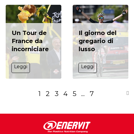
Un Tour de
Il giorno del
France da
gregario di
incorniciare
lusso
Leggi
Leggi
P
S
Attualmente
Pagina
Pagina
Pagina
Pagina
Pagina
Pagina
1
2
3
4
5
...
7
stai
leggendo
la
pagina