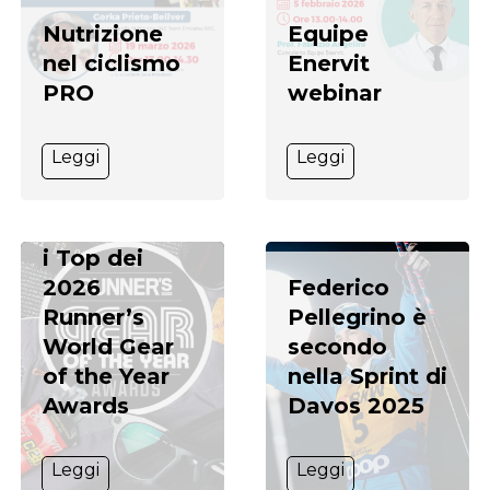
Nutrizione
Equipe
nel ciclismo
Enervit
PRO
webinar
Leggi
Leggi
Enervit
C2:1PRO
Carbo Gel tra
i Top dei
2026
Federico
Runner’s
Pellegrino è
World Gear
secondo
of the Year
nella Sprint di
Awards
Davos 2025
Leggi
Leggi
Guarda il