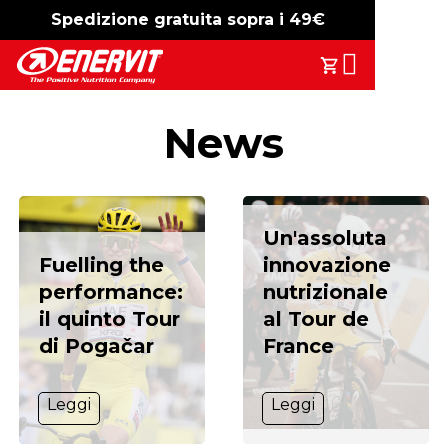
Spedizione gratuita sopra i 49€
-15%
free shipping
Search
Il Tuo Carrell
News
Un'assoluta
Fuelling the
innovazione
performance:
nutrizionale
il quinto Tour
al Tour de
di Pogačar
France
Leggi
Leggi