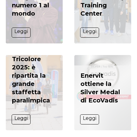
numero 1 al
Training
mondo
Center
Leggi
Leggi
Obiettivo
Tricolore
2025: è
ripartita la
Enervit
grande
ottiene la
staffetta
Silver Medal
paralimpica
di EcoVadis
Leggi
Leggi