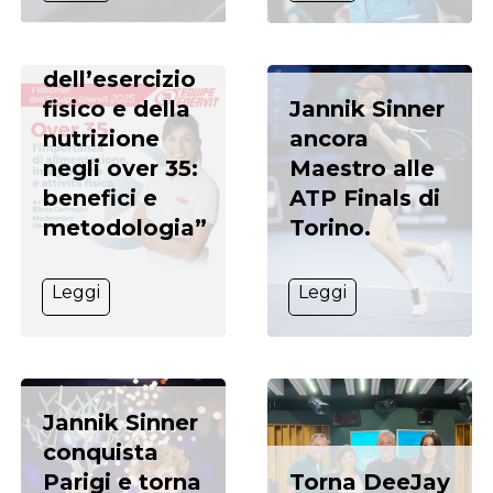
webinar “Il
ruolo
dell’esercizio
fisico e della
Jannik Sinner
nutrizione
ancora
negli over 35:
Maestro alle
benefici e
ATP Finals di
metodologia”
Torino.
Leggi
Leggi
Jannik Sinner
conquista
Parigi e torna
Torna DeeJay