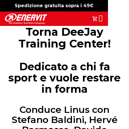
Spedizione gratuita sopra i 49€
-15%
free shipping
Search
Il Tuo Carrell
Torna DeeJay
Training Center!
Dedicato a chi fa
sport e vuole restare
in forma
Conduce Linus con
Stefano Baldini, Hervé