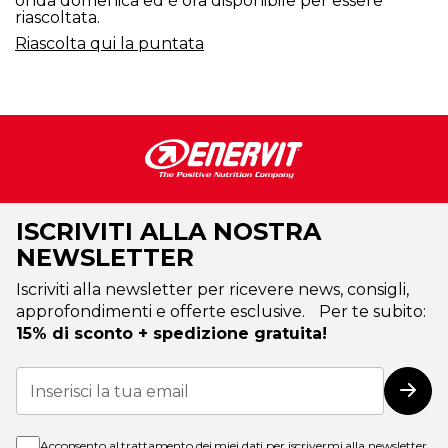
onda domenica ed è ora disponibile per essere
riascoltata.
Riascolta qui la puntata
ISCRIVITI ALLA NOSTRA
NEWSLETTER
Iscriviti alla newsletter per ricevere news, consigli,
approfondimenti e offerte esclusive. Per te subito:
15% di sconto + spedizione gratuita!
Iscriviti
alla
Iscri
nostra
Newsletter:
Acconsento al trattamento dei miei dati per iscrivermi alla newsletter