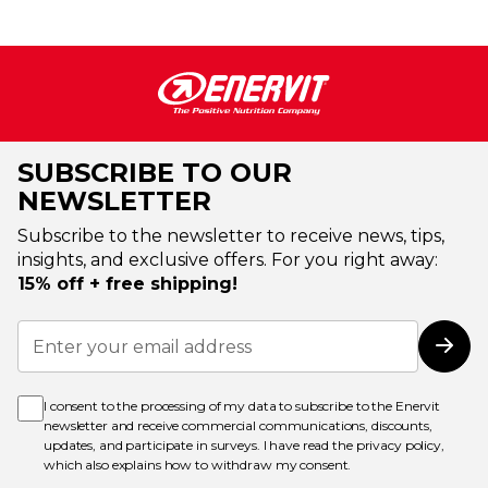
SUBSCRIBE TO OUR
NEWSLETTER
Subscribe to the newsletter to receive news, tips,
insights, and exclusive offers. For you right away:
15% off + free shipping!
Sign
Up
Subs
for
Our
Newsletter:
I consent to the processing of my data to subscribe to the Enervit
newsletter and receive commercial communications, discounts,
updates, and participate in surveys. I have read the
privacy policy
,
which also explains how to withdraw my consent.