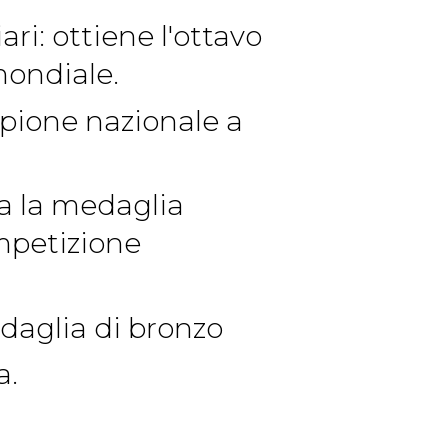
ri: ottiene l'ottavo
mondiale.
mpione nazionale a
ta la medaglia
mpetizione
daglia di bronzo
a.