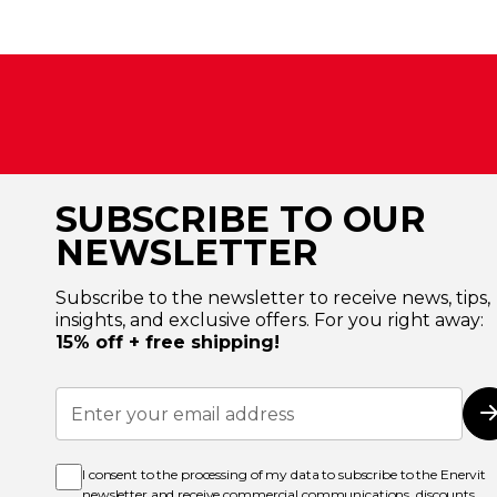
SUBSCRIBE TO OUR
NEWSLETTER
Subscribe to the newsletter to receive news, tips,
insights, and exclusive offers. For you right away:
15% off + free shipping!
Sign
Up
for
Our
Newsletter:
I consent to the processing of my data to subscribe to the Enervit
newsletter and receive commercial communications, discounts,