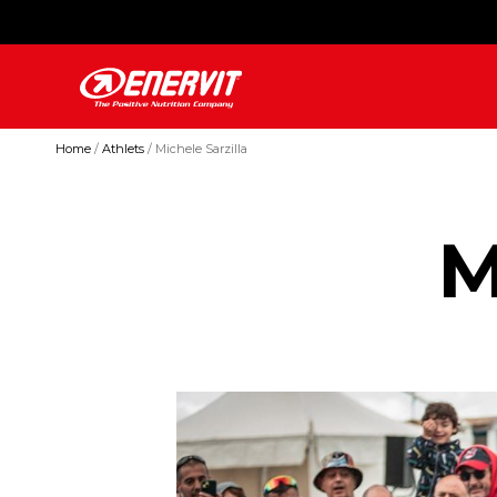
Home
Athlets
Michele Sarzilla
M