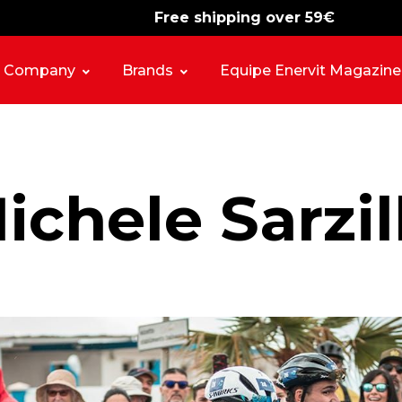
Free shipping over 59€
-15%
free shipping
Company
Brands
Equipe Enervit Magazine
ichele Sarzil