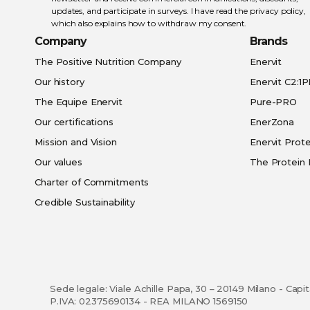
updates, and participate in surveys. I have read the
privacy policy
,
which also explains how to withdraw my consent.
Company
Brands
The Positive Nutrition Company
Enervit
Our history
Enervit C2:1
The Equipe Enervit
Pure-PRO
Our certifications
EnerZona
Mission and Vision
Enervit Prote
Our values
The Protein 
Charter of Commitments
Credible Sustainability
Sede legale: Viale Achille Papa, 30 – 20149 Milano - Capi
P.IVA: 02375690134 - REA MILANO 1569150