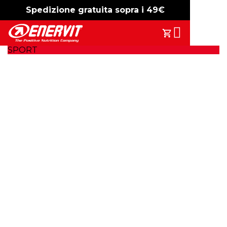
Spedizione gratuita sopra i 49€
-15%
free shipping
Search
Il Tuo Carrell
SPORT
Nutrizione e
integrazione nel
running:
come ottimizzare la performance.