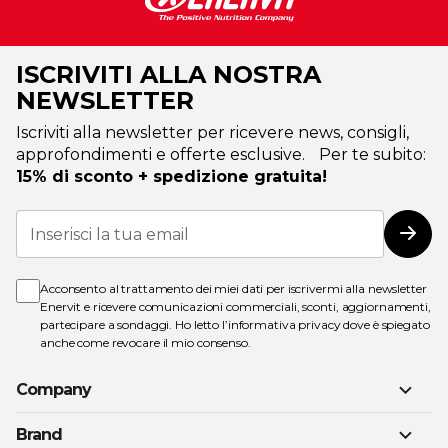
ISCRIVITI ALLA NOSTRA
NEWSLETTER
Iscriviti alla newsletter per ricevere news, consigli,
approfondimenti e offerte esclusive. Per te subito:
15% di sconto + spedizione gratuita!
Iscriviti
alla
Iscri
nostra
Newsletter:
Acconsento al trattamento dei miei dati per iscrivermi alla newsletter
Enervit e ricevere comunicazioni commerciali, sconti, aggiornamenti,
partecipare a sondaggi. Ho letto l’
informativa privacy
dove è spiegato
anche come revocare il mio consenso.
Company
Brand