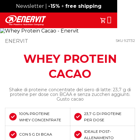
Spedizione gratuita sopra i 49€
Newsletter |
-15%
+
free shipping
Search
Il Tuo Carrell
ENERVIT
SKU 92732
WHEY PROTEIN
CACAO
Shake di proteine concentrate del siero di latte: 23,7 g di
proteine per dose con BCAA e senza zuccheri aggiunti.
Gusto cacao
100% PROTEINE
23,7 G DI PROTEINE
WHEY CONCENTRATE
PER DOSE
IDEALE POST-
CON 5 G DI BCAA
ALLENAMENTO