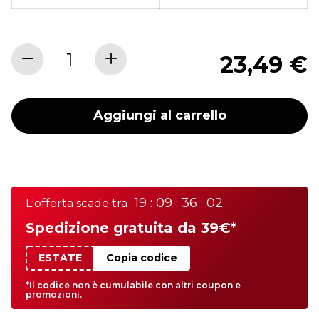
23,49 €
Aggiungi al carrello
19 : 09 : 36 : 02
L'offerta scade tra
Spedizione gratuita da 39€*
ESTATE
Copia codice
*Il codice non è cumulabile con altri coupon e
promozioni.