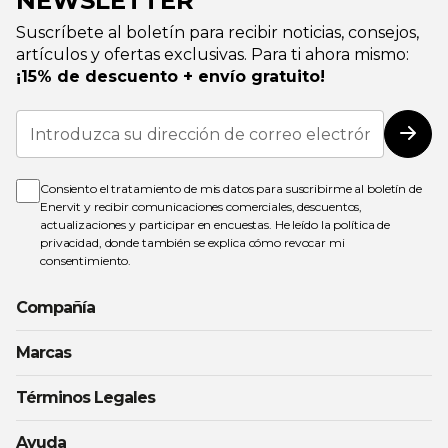
NEWSLETTER
Suscríbete al boletín para recibir noticias, consejos,
artículos y ofertas exclusivas. Para ti ahora mismo:
¡15% de descuento + envío gratuito!
Inscríbase
a
Susc
nuestro
boletín
de
Consiento el tratamiento de mis datos para suscribirme al boletín de
noticias:
Enervit y recibir comunicaciones comerciales, descuentos,
actualizaciones y participar en encuestas. He leído la
política de
privacidad
, donde también se explica cómo revocar mi
consentimiento.
Compañía
Marcas
Términos Legales
Ayuda