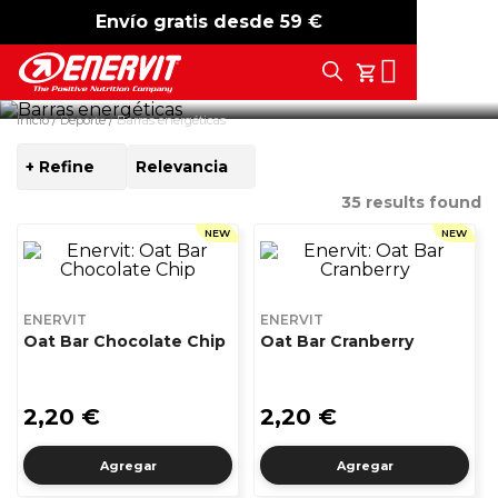
Envío gratis desde 59 €
-15%
free shipping
Descubre nuestras barritas energéticas: formuladas para
ofrecerte el aporte adecuado de carbohidratos durante
Search
actividades de resistencia, prácticas y sabrosas. Optimiza
Tu Carrito
energía y resistencia.
Inicio
Deporte
Barras energéticas
+ Refine
SORT
BY
35
results found
NEW
NEW
ENERVIT
ENERVIT
Oat Bar Chocolate Chip
Oat Bar Cranberry
2,20 €
2,20 €
Agregar
Agregar