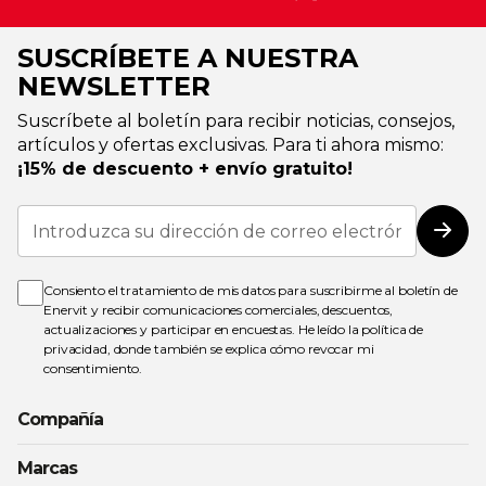
SUSCRÍBETE A NUESTRA
NEWSLETTER
Suscríbete al boletín para recibir noticias, consejos,
artículos y ofertas exclusivas. Para ti ahora mismo:
¡15% de descuento + envío gratuito!
Inscríbase
a
Susc
nuestro
boletín
de
Consiento el tratamiento de mis datos para suscribirme al boletín de
noticias:
Enervit y recibir comunicaciones comerciales, descuentos,
actualizaciones y participar en encuestas. He leído la
política de
privacidad
, donde también se explica cómo revocar mi
consentimiento.
Compañía
Marcas