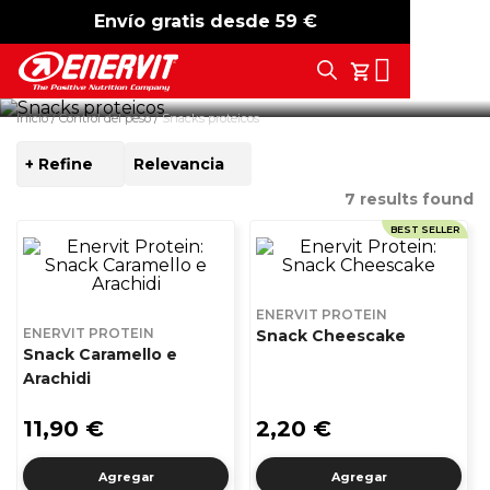
Envío gratis desde 59 €
-15%
free shipping
Barritas y crackers ricos en proteínas, ideales para un snack
Search
sabroso y balanceado, te acompañan durante el día y apoyan
Tu Carrito
tu camino de bienestar.
Inicio
Control del peso
Snacks proteicos
+ Refine
SORT
BY
7
results found
BEST SELLER
ENERVIT PROTEIN
ENERVIT PROTEIN
Snack Cheescake
Snack Caramello e
Arachidi
11,90 €
2,20 €
Agregar
Agregar