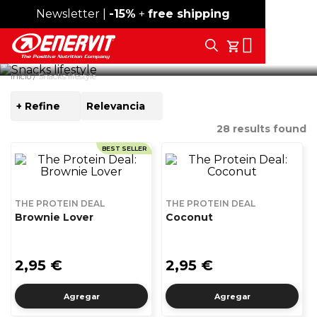
Lifestyle snacks
Newsletter |
Envío gratis desde 59 €
-15%
+
free shipping
Libres de disfrutar un snack sin remordimientos. Rico en
Search
proteínas, con muy pocos azúcares y, por supuesto
Tu Carrito
¡buenísimo!
Inicio
Snacks lifestyle
+ Refine
SORT
BY
28
results found
BEST SELLER
THE PROTEIN DEAL
THE PROTEIN DEAL
Brownie Lover
Coconut
2,95 €
2,95 €
Agregar
Agregar