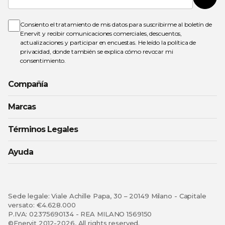
Susc
nuestro
boletín
de
Consiento el tratamiento de mis datos para suscribirme al boletín de
noticias:
Enervit y recibir comunicaciones comerciales, descuentos,
actualizaciones y participar en encuestas. He leído la
política de
privacidad
, donde también se explica cómo revocar mi
consentimiento.
Compañía
Marcas
Términos Legales
Ayuda
Sede legale: Viale Achille Papa, 30 – 20149 Milano - Capitale
versato: €4.628.000
P.IVA: 02375690134 - REA MILANO 1569150
©Enervit 2012-2026, All rights reserved.