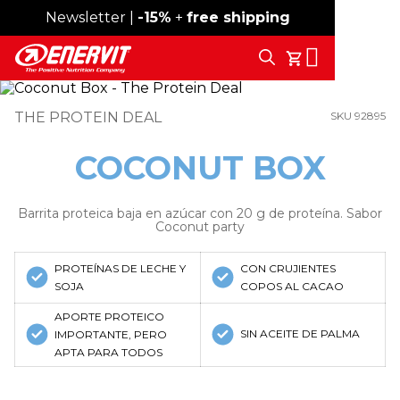
Newsletter |
Envío gratis desde 59 €
-15%
+
free shipping
Search
Tu Carrito
THE PROTEIN DEAL
SKU 92895
COCONUT BOX
Barrita proteica baja en azúcar con 20 g de proteína. Sabor
Coconut party
PROTEÍNAS DE LECHE Y
CON CRUJIENTES
SOJA
COPOS AL CACAO
APORTE PROTEICO
SIN ACEITE DE PALMA
IMPORTANTE, PERO
APTA PARA TODOS