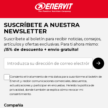
SUSCRÍBETE A NUESTRA
NEWSLETTER
Suscríbete al boletín para recibir noticias, consejos,
artículos y ofertas exclusivas. Para ti ahora mismo:
¡15% de descuento + envío gratuito!
Inscríbase
a
Susc
nuestro
boletín
de
Consiento el tratamiento de mis datos para suscribirme al boletín de
noticias:
Enervit y recibir comunicaciones comerciales, descuentos,
actualizaciones y participar en encuestas. He leído la
política de
privacidad
, donde también se explica cómo revocar mi
consentimiento.
Compañía