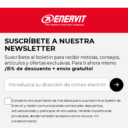
SUSCRÍBETE A NUESTRA
NEWSLETTER
Suscríbete al boletín para recibir noticias, consejos,
artículos y ofertas exclusivas. Para ti ahora mismo:
¡15% de descuento + envío gratuito!
Inscríbase
a
Susc
nuestro
boletín
de
Consiento el tratamiento de mis datos para suscribirme al boletín de
noticias:
Enervit y recibir comunicaciones comerciales, descuentos,
actualizaciones y participar en encuestas. He leído la
política de
privacidad
, donde también se explica cómo revocar mi
consentimiento.