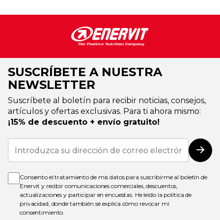
SUSCRÍBETE A NUESTRA
NEWSLETTER
Suscríbete al boletín para recibir noticias, consejos,
artículos y ofertas exclusivas. Para ti ahora mismo:
¡15% de descuento + envío gratuito!
Inscríbase
a
Susc
nuestro
boletín
de
Consiento el tratamiento de mis datos para suscribirme al boletín de
noticias:
Enervit y recibir comunicaciones comerciales, descuentos,
actualizaciones y participar en encuestas. He leído la
política de
privacidad
, donde también se explica cómo revocar mi
consentimiento.