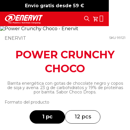
Envío gratis desde 59 €
-15%
free shipping
Search
Tu Carrito
ENERVIT
SKU 99121
POWER CRUNCHY
CHOCO
Barrita energética con gotas de chocolate negro y copos
de soja y avena. 23 g de carbohidratos y 19% de proteínas
por barrita. Sabor Choco Drops.
Formato del producto
1 pc
12 pcs