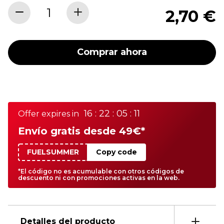
2,70 €
Comprar ahora
16 : 22 : 05 : 11
Offer expires in
Envío gratis desde 49€*
FUELSUMMER
Copy code
*El código no es acumulable con otros códigos de
descuento ni con promociones activas en la web.
Detalles del producto