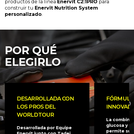
productos de la línea
Enervit C2:1PRO
para
construir tu
Enervit Nutrition System
personalizado
.
POR QUÉ
ELEGIRLO
DESARROLLADA CON
FÓRMULA
LOS PROS DEL
INNOVAD
WORLDTOUR
La combina
glucosa y fr
Desarrollada por Equipe
permite sup
Enervit junto con Tadej