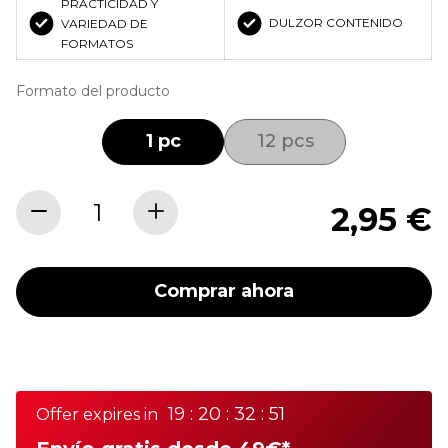
PRACTICIDAD Y
DULZOR CONTENIDO
VARIEDAD DE
FORMATOS
Formato del producto
1 pc
12 pcs
2,95 €
Comprar ahora
19 : 20 : 32 : 51
Offer expires in