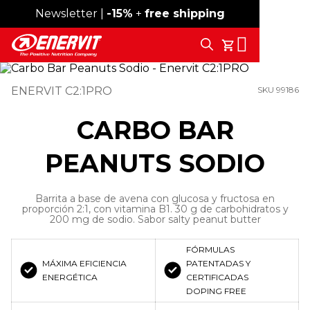
Newsletter |
Envío gratis desde 59 €
-15%
+
free shipping
Search
Tu Carrito
ENERVIT C2:1PRO
SKU 99186
CARBO BAR
PEANUTS SODIO
Barrita a base de avena con glucosa y fructosa en
proporción 2:1, con vitamina B1. 30 g de carbohidratos y
200 mg de sodio. Sabor salty peanut butter
FÓRMULAS
MÁXIMA EFICIENCIA
PATENTADAS Y
ENERGÉTICA
CERTIFICADAS
DOPING FREE