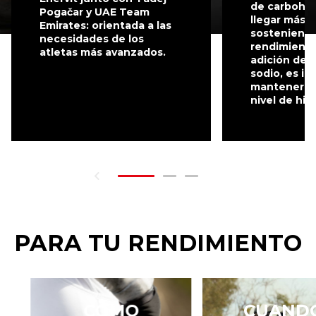
de carbohid
Pogačar y UAE Team
llegar más a
Emirates: orientada a las
sosteniendo
necesidades de los
rendimiento.
atletas más avanzados.
adición de 
sodio, es id
mantener u
nivel de hid
PARA TU RENDIMIENTO
CÒMO
CUAND