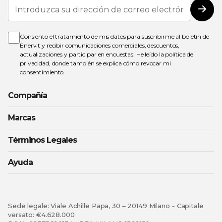
Inscríbase
a
Susc
nuestro
boletín
de
Consiento el tratamiento de mis datos para suscribirme al boletín de
noticias:
Enervit y recibir comunicaciones comerciales, descuentos,
actualizaciones y participar en encuestas. He leído la
política de
privacidad
, donde también se explica cómo revocar mi
consentimiento.
Compañía
Marcas
Términos Legales
Ayuda
Sede legale: Viale Achille Papa, 30 – 20149 Milano - Capitale
versato: €4.628.000