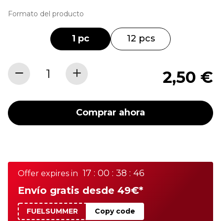
Formato del producto
1 pc
12 pcs
2,50 €
Comprar ahora
17 : 00 : 38 : 46
Offer expires in
Envío gratis desde 49€*
FUELSUMMER
Copy code