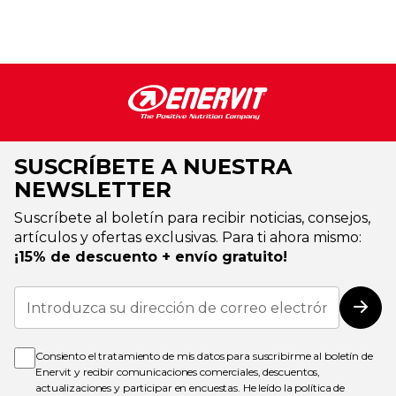
SUSCRÍBETE A NUESTRA
NEWSLETTER
Suscríbete al boletín para recibir noticias, consejos,
artículos y ofertas exclusivas. Para ti ahora mismo:
¡15% de descuento + envío gratuito!
Inscríbase
a
Susc
nuestro
boletín
de
Consiento el tratamiento de mis datos para suscribirme al boletín de
noticias:
Enervit y recibir comunicaciones comerciales, descuentos,
actualizaciones y participar en encuestas. He leído la
política de