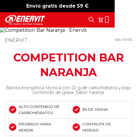
Envío gratis desde 59 €
-15%
free shipping
Search
Tu Carrito
ENERVIT
SKU 99116
COMPETITION BAR
NARANJA
Barrita energética técnica con 22 g de carbohidratos y bajo
contenido de grasa. Sabor naranja.
ALTO CONTENIDO DE
3% DE GRASA
CARBOHIDRATOS
PROBADO PARA
CON FRUTA DE
RENDIR
VERDAD