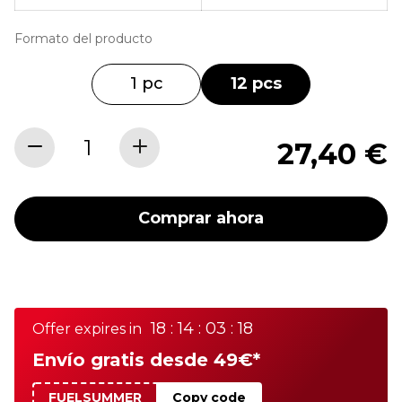
Formato del producto
1 pc
12 pcs
27,40 €
Comprar ahora
18 : 14 : 03 : 18
Offer expires in
Envío gratis desde 49€*
FUELSUMMER
Copy code