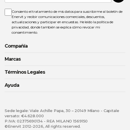
nuestro
boletín
de
Consiento el tratamiento de mis datos para suscribirme al boletín de
noticias:
Enervit y recibir comunicaciones comerciales, descuentos,
actualizaciones y participar en encuestas. He leído la
política de
privacidad
, donde también se explica cómo revocar mi
consentimiento.
Compañía
Marcas
Términos Legales
Ayuda
Sede legale: Viale Achille Papa, 30 – 20149 Milano - Capitale
versato: €4.628.000
P.IVA: 02375690134 - REA MILANO 1569150
©Enervit 2012-2026, All rights reserved.