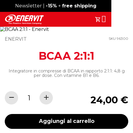
Spedizione gratuita sopra i 49€
Newsletter |
-15%
+
free shipping
Search
Il Tuo Carrell
ENERVIT
SKU 96300
BCAA 2:1:1
Integratore in compresse di BCAA in rapporto 2:1:1: 4,8 g
per dose. Con vitamine B1 e B6.
24,00 €
Aggiungi al carrello