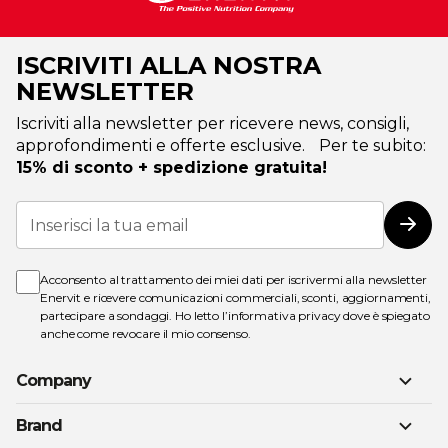
ISCRIVITI ALLA NOSTRA
NEWSLETTER
Iscriviti alla newsletter per ricevere news, consigli,
approfondimenti e offerte esclusive. Per te subito:
15% di sconto + spedizione gratuita!
Iscriviti
alla
Iscri
nostra
Newsletter:
Acconsento al trattamento dei miei dati per iscrivermi alla newsletter
Enervit e ricevere comunicazioni commerciali, sconti, aggiornamenti,
partecipare a sondaggi. Ho letto l’
informativa privacy
dove è spiegato
anche come revocare il mio consenso.
Company
Brand