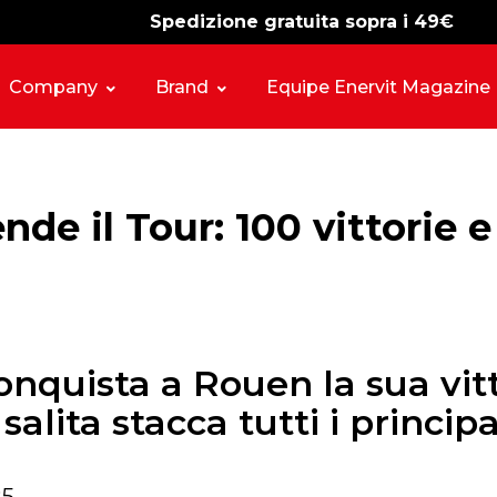
Spedizione gratuita sopra i 49€
-15%
free shipping
Company
Brand
Equipe Enervit Magazine
de il Tour: 100 vittorie e
 conquista a Rouen la sua vi
alita stacca tutti i principa