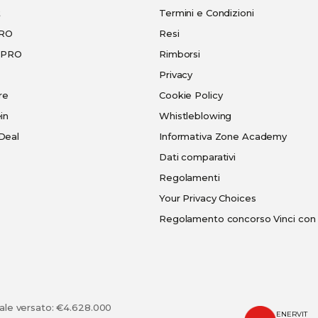
t
Termini e Condizioni
PRO
Resi
e-PRO
Rimborsi
Privacy
re
Cookie Policy
in
Whistleblowing
Deal
Informativa Zone Academy
Dati comparativi
Regolamenti
Your Privacy Choices
Regolamento concorso Vinci con 
tale versato: €4.628.000
ENERVIT