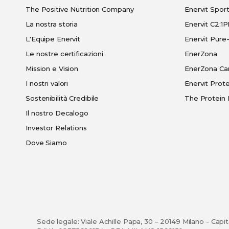
The Positive Nutrition Company
Enervit Spor
La nostra storia
Enervit C2:1
L'Equipe Enervit
Enervit Pur
Le nostre certificazioni
EnerZona
Mission e Vision
EnerZona Ca
I nostri valori
Enervit Prote
Sostenibilità Credibile
The Protein 
Il nostro Decalogo
Investor Relations
Dove Siamo
Sede legale: Viale Achille Papa, 30 – 20149 Milano - Capi