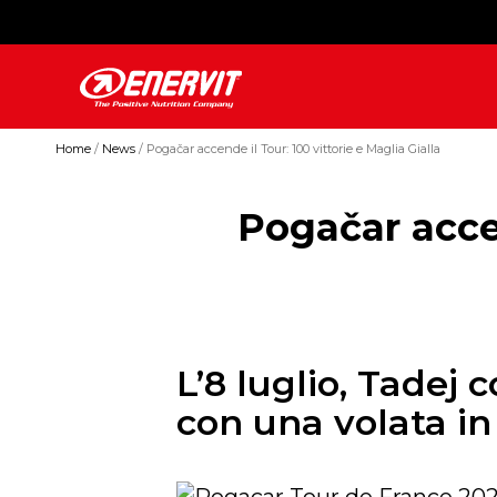
Home
News
Pogačar accende il Tour: 100 vittorie e Maglia Gialla
Pogačar accen
L’8 luglio, Tadej
con una volata in s