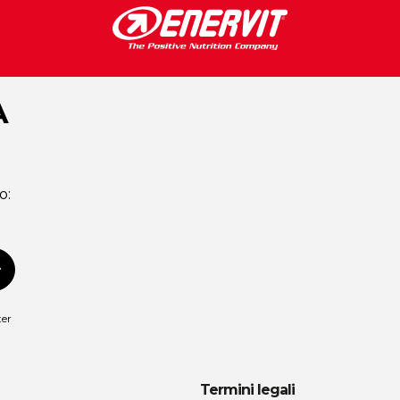
A
o:
scriviti
ter
Termini legali