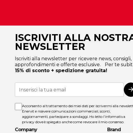
ISCRIVITI ALLA NOSTR
NEWSLETTER
Iscriviti alla newsletter per ricevere news, consigli,
approfondimenti e offerte esclusive. Per te subit
15% di sconto + spedizione gratuita!
Iscriviti
alla
I
nostra
Newsletter:
Acconsento al trattamento dei miei dati per iscrivermi alla newslet
Enervit e ricevere comunicazioni commerciali, sconti,
aggiornamenti, partecipare a sondaggi. Ho letto l’
informativa
privacy
dove è spiegato anche come revocare il mio consenso.
Company
Brand