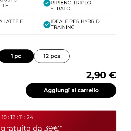
RIPIENO TRIPLO
 TE
STRATO
A LATTE E
IDEALE PER HYBRID
TRAINING
1 pc
12 pcs
2,90 €
Aggiungi al carrello
18 : 12 : 11 : 24
a
gratuita da 39€*