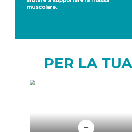
aiutare a supportare la massa
muscolare.
PER LA TU
COME