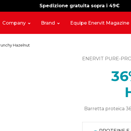
Spedizione gratuita sopra i 49€
-15%
free shipping
Company
Brand
Equipe Enervit Magazine
unchy Hazelnut
ENERVIT PURE-PR
36
Barretta proteica 36
PROTEINE E