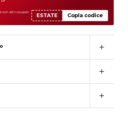
le con altri coupon
ESTATE
Copia codice
to