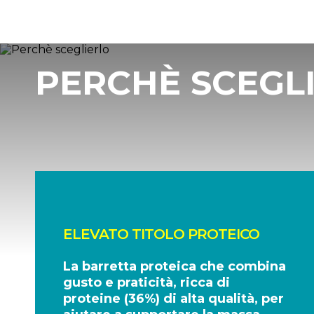
PERCHÈ SCEGL
ELEVATO TITOLO PROTEICO
La barretta proteica che combina
gusto e praticità, ricca di
proteine (36%) di alta qualità, per