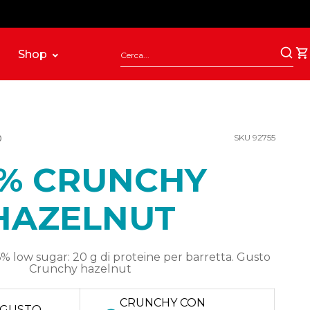
Shop
O
SKU 92755
% CRUNCHY
HAZELNUT
% low sugar: 20 g di proteine per barretta. Gusto
Crunchy hazelnut
CRUNCHY CON
 GUSTO