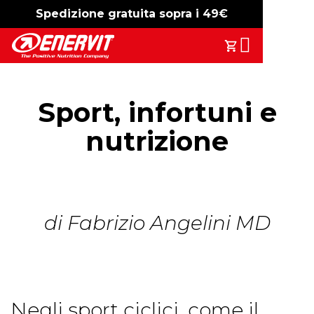
Spedizione gratuita sopra i 49€
-15%
free shipping
Search
Il Tuo Carrell
Sport, infortuni e
nutrizione
di Fabrizio Angelini MD
Negli sport ciclici, come il