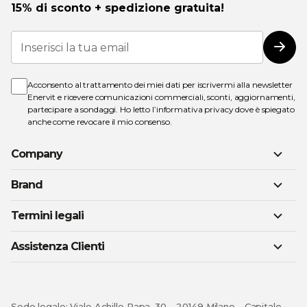
15% di sconto + spedizione gratuita!
Iscriviti
alla
Iscri
nostra
Newsletter:
Acconsento al trattamento dei miei dati per iscrivermi alla newsletter
Enervit e ricevere comunicazioni commerciali, sconti, aggiornamenti,
partecipare a sondaggi. Ho letto l’
informativa privacy
dove è spiegato
anche come revocare il mio consenso.
Company
Brand
Termini legali
Assistenza Clienti
Sede legale: Viale Achille Papa, 30 – 20149 Milano - Capitale