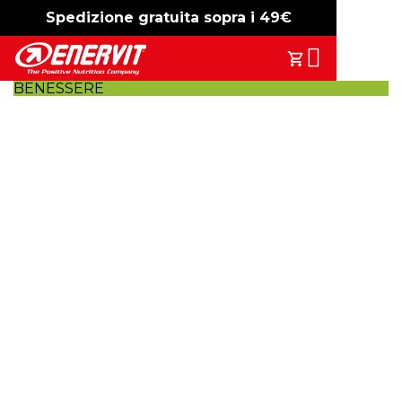
Spedizione gratuita sopra i 49€
-15%
free shipping
Search
Il Tuo Carrell
BENESSERE
Il collagene:
fonte di benessere per pelle e capelli.