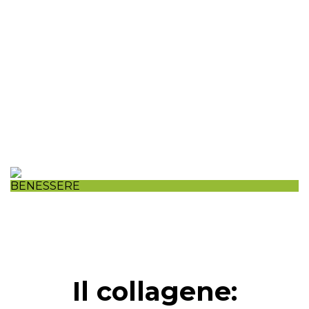
BENESSERE
Il collagene:
fonte di benessere per pelle e capelli.
Il collagene: