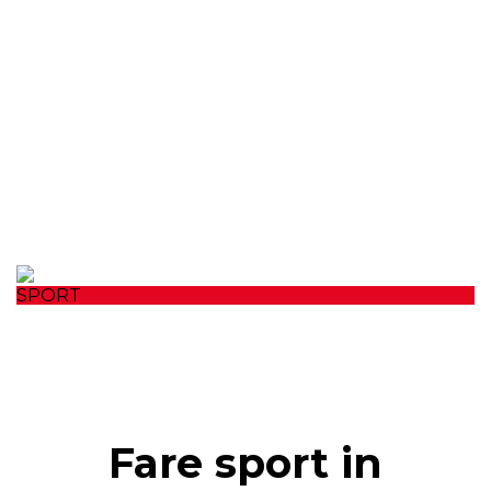
SPORT
Fare sport in vacanza
Consigli pratici per mantenersi in forma.
Fare sport in