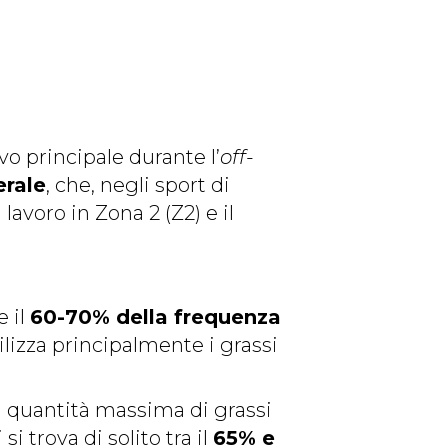
ivo principale durante l’
off-
erale
, che, negli sport di
 lavoro in Zona 2 (Z2) e il
e il
60-70% della frequenza
ilizza principalmente i grassi
a la quantità massima di grassi
 trova di solito tra il
65% e