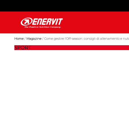
Home
Magazine
Come gestire l’Off-season: consigli di allenamento e nut
SPORT
Come gestire l’Off-s
consigli di allenamento e nutrizione.