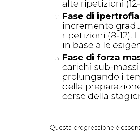
alte ripetizioni (1
Fase di ipertrofia
incremento gradua
ripetizioni (8-12)
in base alle esige
Fase di forza ma
carichi sub-massim
prolungando i tem
della preparazio
corso della stagio
Questa progressione è essenzia