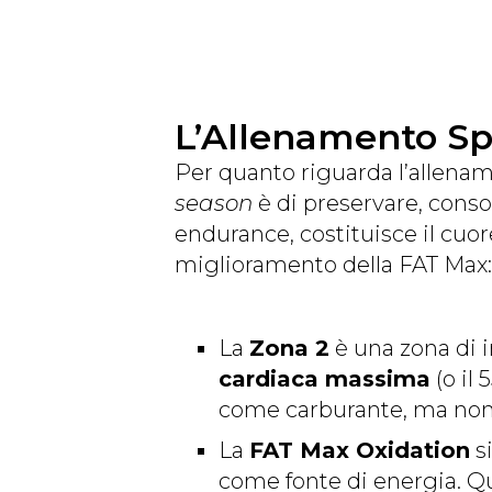
L’Allenamento Sp
Per quanto riguarda l’allenamen
season
è di preservare, consol
endurance, costituisce il cuore 
miglioramento della FAT Max:
La
Zona 2
è una zona di 
cardiaca massima
(o il 
come carburante, ma non
La
FAT Max Oxidation
si
come fonte di energia. Qu