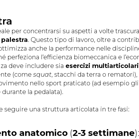
tra
le per concentrarsi su aspetti a volte trascur
 palestra
. Questo tipo di lavoro, oltre a contri
i ottimizza anche la performance nelle discipli
hé perfeziona l’efficienza biomeccanica e l’econ
nza deve includere sia
esercizi multiarticolari
ente (come
squat
, stacchi da terra o rematori),
vimento nello sport praticato (ad esempio gli 
 durante la pedalata).
guire una struttura articolata in tre fasi:
ento anatomico
(
2-3 settimane
)