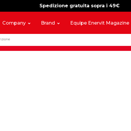
Spedizione gratuita sopra i 49€
-15%
free shipping
Company
Brand
Equipe Enervit Magazine
rizione
eason: