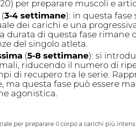
2-20) per preparare muscoli e artic
(
3-4 settimane
): in questa fase
le dei carichi e una progressiva
. La durata di questa fase riman
nze del singolo atleta.
ssima
(
5-8 settimane
): si intro
ali, riducendo il numero di ripet
pi di recupero tra le serie. Rapp
ne, ma questa fase può essere m
ne agonistica.
le per preparare il corpo a carichi più intensi,