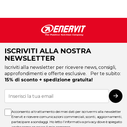
ISCRIVITI ALLA NOSTRA
NEWSLETTER
Iscriviti alla newsletter per ricevere news, consigli,
approfondimenti e offerte esclusive. Per te subito:
15% di sconto + spedizione gratuita!
Iscriviti
alla
Iscri
nostra
Newsletter:
Acconsento al trattamento dei miei dati per iscrivermi alla newsletter
Enervit e ricevere comunicazioni commerciali, sconti, aggiornamenti,
partecipare a sondaggi. Ho letto l’
informativa privacy
dove è spiegato
anche come revocare il mio consenso.