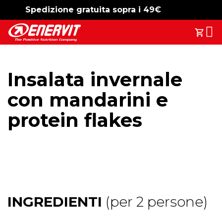
Spedizione gratuita sopra i 49€
-15%
free shipping
Search
Il T
Insalata invernale
con mandarini e
protein flakes
INGREDIENTI
(per 2 persone)