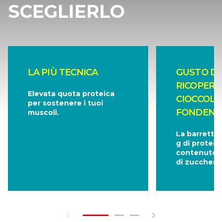
SCEGLIERLO
LA PIÙ TECNICA
GUSTO D
RICOPERT
Elevata quota proteica
CIOCCOLA
per sostenere i tuoi
FONDENT
muscoli.
La barretta
g di protein
contenuto m
di zuccheri