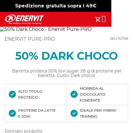
Spedizione gratuita sopra i 49€
-15%
free shipping
Search
Il Tuo Carrell
ENERVIT PURE-PRO
SKU 92766
50% DARK CHOCO
Barretta proteica 50% low sugar: 28 g di proteine per
barretta. Gusto Dark chocol
MORBIDA AL
ALTO TITOLO
CIOCCOLATO
PROTEICO
FONDENTE
PROTEINE DA LATTE
IDEALE PER HYBRID
E SOIA
TRAINING
Formato prodotto