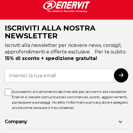
ISCRIVITI ALLA NOSTRA
NEWSLETTER
Iscriviti alla newsletter per ricevere news, consigli,
approfondimenti e offerte esclusive. Per te subito:
15% di sconto + spedizione gratuita!
Iscriviti
alla
Iscri
nostra
Newsletter:
Acconsento al trattamento dei miei dati per iscrivermi alla newsletter
Enervit e ricevere comunicazioni commerciali, sconti, aggiornamenti,
partecipare a sondaggi. Ho letto l’
informativa privacy
dove è spiegato
anche come revocare il mio consenso.
Company