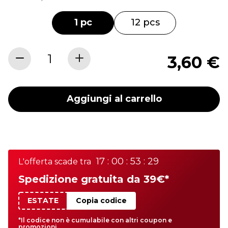
1 pc
12 pcs
3,60 €
Aggiungi al carrello
17 : 00 : 53 : 29
L'offerta scade tra
Spedizione gratuita da 39€*
ESTATE
Copia codice
*Il codice non è cumulabile con altri coupon e
promozioni.