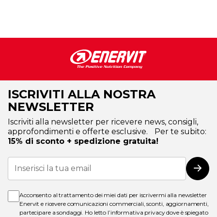
ISCRIVITI ALLA NOSTRA
NEWSLETTER
Iscriviti alla newsletter per ricevere news, consigli,
approfondimenti e offerte esclusive. Per te subito:
15% di sconto + spedizione gratuita!
Iscriviti
alla
Iscri
nostra
Newsletter:
Acconsento al trattamento dei miei dati per iscrivermi alla newsletter
Enervit e ricevere comunicazioni commerciali, sconti, aggiornamenti,
partecipare a sondaggi. Ho letto l’
informativa privacy
dove è spiegato