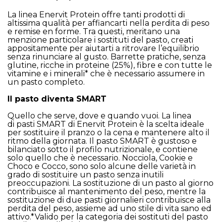
La linea Enervit Protein offre tanti prodotti di
altissima qualità per affiancarti nella perdita di peso
e remise en forme. Tra questi, meritano una
menzione particolare i sostituti del pasto, creati
appositamente per aiutarti a ritrovare l’equilibrio
senza rinunciare al gusto. Barrette pratiche, senza
glutine, ricche in proteine (25%), fibre e con tutte le
vitamine e i minerali* che è necessario assumere in
un pasto completo.
Il pasto diventa SMART
Quello che serve, dove e quando vuoi. La linea
di
pasti SMART di Enervit Protein
è la scelta ideale
per sostituire il pranzo o la cena e mantenere alto il
ritmo della giornata. Il pasto SMART è gustoso e
bilanciato sotto il profilo nutrizionale, e contiene
solo quello che è necessario. Nocciola, Cookie e
Choco e Cocco, sono solo alcune delle varietà in
grado di sostituire un pasto senza inutili
preoccupazioni. La sostituzione di un pasto al giorno
contribuisce al mantenimento del peso, mentre la
sostituzione di due pasti giornalieri contribuisce alla
perdita del peso, assieme ad uno stile di vita sano ed
attivo.*Valido per la categoria dei sostituti del pasto