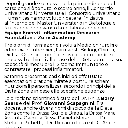
Dopo il grande successo della prima edizione del
corso che si è tenuta lo scorso anno, il
Consorzio
Universitario Universalus
e il
Consorzio Universitario
Humanitas
hanno voluto ripetere l’iniziativa
all’interno del Master Universitario in Dietologia e
Nutrizione, rinnovando la collaborazione con
Equipe Enervit
,
Inflammation Research
Foundation
e
Zone Academy
.
Tre giorni di formazione rivolti a Medici chirurghi e
odontoiatri, Infermieri, Farmacisti, Biologi, Chimici,
Dietisti, Ostetrici, con l’obiettivo di approfondire i
processi biochimici alla base della Dieta Zona e la sua
capacità di modulare il Sistema Immunitario e
contrastare i processi infiammatori.
Saranno presentati casi clinici ed effettuate
esercitazioni pratiche mirate a costruire schemi
nutrizionali personalizzati secondo i principi della
Dieta Zona e in base alle specifiche esigenze.
La direzione scientifica è cura del Dr. Ph.D.
Barry
Sears
e del Prof.
Giovanni Scapagnini
. Tra i
docenti, anche diversi nomi di spicco della Dieta
Zona come la Dr.ssa Gigliola Braga, la Dr.ssa Maria
Assunta Ciacci, la Dr.ssa Daniela Morandi, il Dr.
Stefano Righetti, il Dr. Riccardo Pina e il Dr. Aronne
Romano.