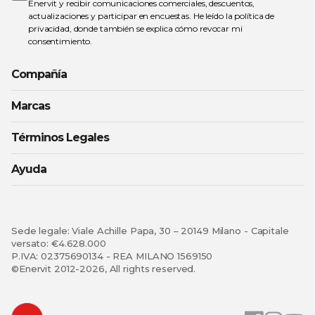
noticias:
Enervit y recibir comunicaciones comerciales, descuentos,
actualizaciones y participar en encuestas. He leído la
política de
privacidad
, donde también se explica cómo revocar mi
consentimiento.
Compañía
Marcas
Términos Legales
Ayuda
Sede legale: Viale Achille Papa, 30 – 20149 Milano - Capitale
versato: €4.628.000
P.IVA: 02375690134 - REA MILANO 1569150
©Enervit 2012-2026, All rights reserved.