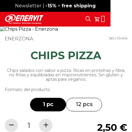
Newsletter |
Envío gratis desde 59 €
-15%
+
free shipping
Search
Tu Carrito
ENERZONA
SKU 93496
CHIPS PIZZA
Chips salados con sabor a pizza. Ricas en proteínas y fibra,
no fritas y equilibradas en macronutrientes. Sin gluten y
aptas para veganos.
Formato del producto
1 pc
12 pcs
2,50 €