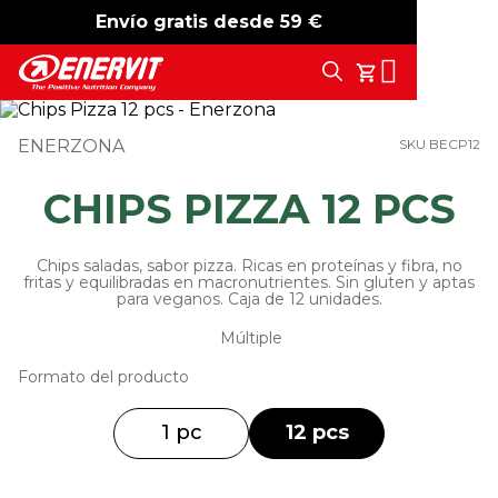
Envío gratis desde 59 €
-15%
free shipping
Search
Tu Carrito
ENERZONA
SKU BECP12
CHIPS PIZZA 12 PCS
Chips saladas, sabor pizza. Ricas en proteínas y fibra, no
fritas y equilibradas en macronutrientes. Sin gluten y aptas
para veganos. Caja de 12 unidades.
Múltiple
Formato del producto
1 pc
12 pcs