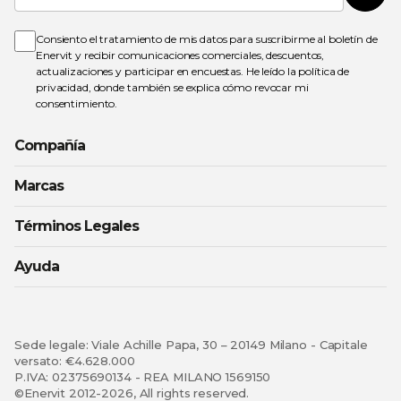
nuestro
boletín
de
Consiento el tratamiento de mis datos para suscribirme al boletín de
noticias:
Enervit y recibir comunicaciones comerciales, descuentos,
actualizaciones y participar en encuestas. He leído la
política de
privacidad
, donde también se explica cómo revocar mi
consentimiento.
Compañía
Marcas
Términos Legales
Ayuda
Sede legale: Viale Achille Papa, 30 – 20149 Milano - Capitale
versato: €4.628.000
P.IVA: 02375690134 - REA MILANO 1569150
©Enervit 2012-2026, All rights reserved.