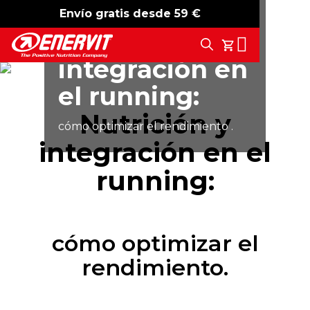
SPORT
Envío gratis desde 59 €
-15%
free shipping
Nutrición y
Search
Tu Carrito
integración en
el running:
Nutrición y
cómo optimizar el rendimiento .
integración en el
running:
cómo optimizar el
rendimiento.