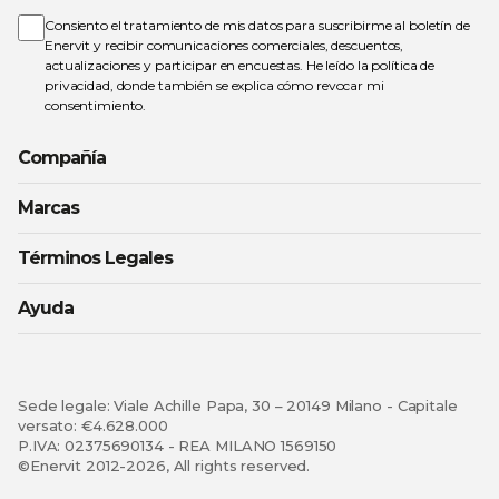
boletín
de
Consiento el tratamiento de mis datos para suscribirme al boletín de
noticias:
Enervit y recibir comunicaciones comerciales, descuentos,
actualizaciones y participar en encuestas. He leído la
política de
privacidad
, donde también se explica cómo revocar mi
consentimiento.
Compañía
Marcas
Términos Legales
Ayuda
Sede legale: Viale Achille Papa, 30 – 20149 Milano - Capitale
versato: €4.628.000
P.IVA: 02375690134 - REA MILANO 1569150
©Enervit 2012-2026, All rights reserved.