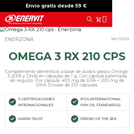
Envío gratis desde 59 €
-15%
free shipping
Search
Tu Carrito
ENERZONA
SKU 92325
OMEGA 3 RX 210 CPS
Complemento alimenticio a base de ácidos grasos Omega-
3 (EPA y DHA) en cápsulas de 1 g. Con cápsula patentada
sin regusto. Por cápsula: 400 mg de EPA + 200 mg de
DHA. Envase de 210 cápsulas.
3 CERTIFICACIONES
IFOS (INTERNATIONAL
INTERNACIONALES
FISH OIL STANDARDS)
MARIN TRUST
FRIEND OF THE SEA