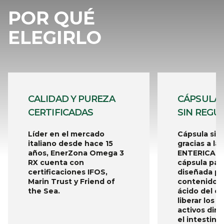
POR QUÉ
ELEGIRLO
CALIDAD Y PUREZA
CÁPSULA
CERTIFICADAS
SIN REGU
Líder en el mercado
Cápsula sin
italiano desde hace 15
gracias a la
años, EnerZona Omega 3
ENTERICARE
RX cuenta con
cápsula pat
certificaciones IFOS,
diseñada pa
Marin Trust y Friend of
contenido 
the Sea.
ácido del e
liberar los p
activos dir
el intestino.