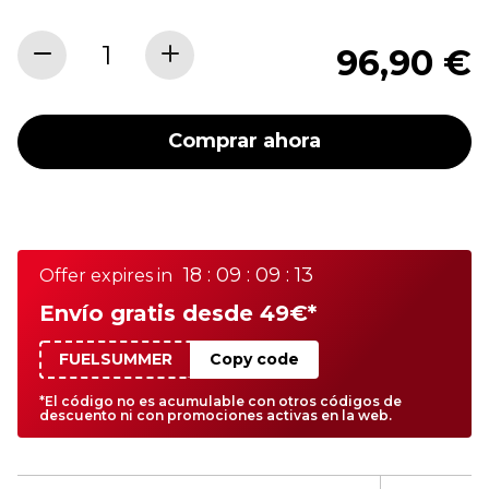
96,90 €
Comprar ahora
18 : 09 : 09 : 13
Offer expires in
Envío gratis desde 49€*
FUELSUMMER
Copy code
*El código no es acumulable con otros códigos de
descuento ni con promociones activas en la web.