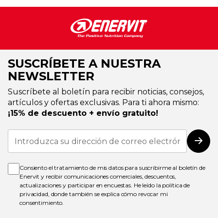
SUSCRÍBETE A NUESTRA
NEWSLETTER
Suscríbete al boletín para recibir noticias, consejos,
artículos y ofertas exclusivas. Para ti ahora mismo:
¡15% de descuento + envío gratuito!
Inscríbase
a
Susc
nuestro
boletín
de
Consiento el tratamiento de mis datos para suscribirme al boletín de
noticias:
Enervit y recibir comunicaciones comerciales, descuentos,
actualizaciones y participar en encuestas. He leído la
política de
privacidad
, donde también se explica cómo revocar mi
consentimiento.