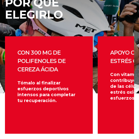
POR QUÉ
ELEGIRLO
CON 300 MG DE
APOYO CO
POLIFENOLES DE
ESTRÉS O
CEREZA ÁCIDA
Con vitamin
contribuye 
Tómalo al finalizar
de las célul
esfuerzos deportivos
estrés oxida
intensos para completar
esfuerzos i
tu recuperación.