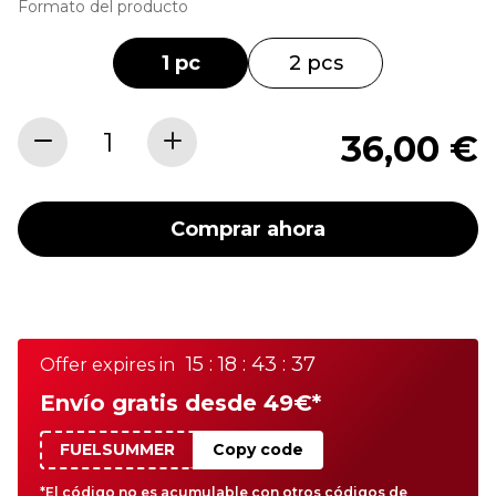
Formato del producto
1 pc
2 pcs
36,00 €
Comprar ahora
15 : 18 : 43 : 37
Offer expires in
Envío gratis desde 49€*
FUELSUMMER
Copy code
*El código no es acumulable con otros códigos de