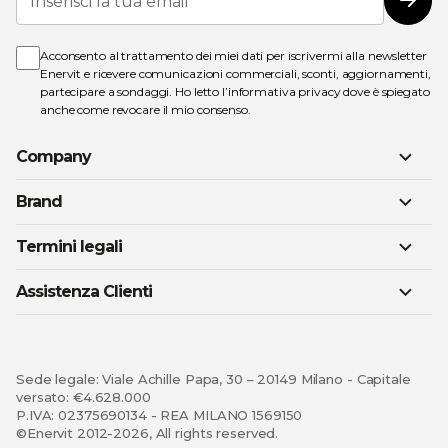
alla
Iscri
nostra
Newsletter:
Acconsento al trattamento dei miei dati per iscrivermi alla newsletter
Enervit e ricevere comunicazioni commerciali, sconti, aggiornamenti,
partecipare a sondaggi. Ho letto l’
informativa privacy
dove è spiegato
anche come revocare il mio consenso.
Company
Brand
Termini legali
Assistenza Clienti
Sede legale: Viale Achille Papa, 30 – 20149 Milano - Capitale
versato: €4.628.000
P.IVA: 02375690134 - REA MILANO 1569150
©Enervit 2012-2026, All rights reserved.