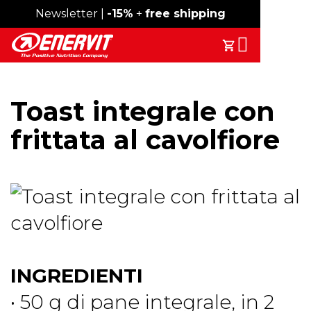
Spedizione gratuita sopra i 49€
Newsletter |
-15%
+
free shipping
Search
Il Tuo Carrell
Toast integrale con
frittata al cavolfiore
INGREDIENTI
• 50 g di pane integrale, in 2