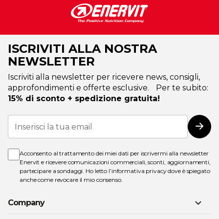
ISCRIVITI ALLA NOSTRA
NEWSLETTER
Iscriviti alla newsletter per ricevere news, consigli,
approfondimenti e offerte esclusive. Per te subito:
15% di sconto + spedizione gratuita!
Iscriviti
alla
Iscri
nostra
Newsletter:
Acconsento al trattamento dei miei dati per iscrivermi alla newsletter
Enervit e ricevere comunicazioni commerciali, sconti, aggiornamenti,
partecipare a sondaggi. Ho letto l’
informativa privacy
dove è spiegato
anche come revocare il mio consenso.
Company