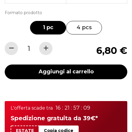
Formato prodotto
1 pc
4 pcs
6,80 €
Aggiungi al carrello
16 : 21 : 57 : 09
L'offerta scade tra
Spedizione gratuita da 39€*
ESTATE
Copia codice