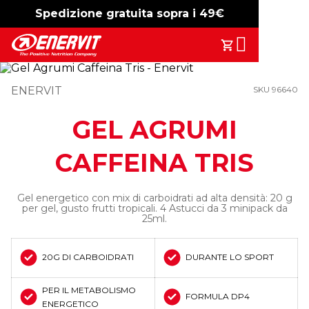
Spedizione gratuita sopra i 49€
-15%
free shipping
Search
Il Tuo Carrell
ENERVIT
SKU 96640
GEL AGRUMI
CAFFEINA TRIS
Gel energetico con mix di carboidrati ad alta densità: 20 g
per gel, gusto frutti tropicali. 4 Astucci da 3 minipack da
25ml.
20G DI CARBOIDRATI
DURANTE LO SPORT
PER IL METABOLISMO
FORMULA DP4
ENERGETICO