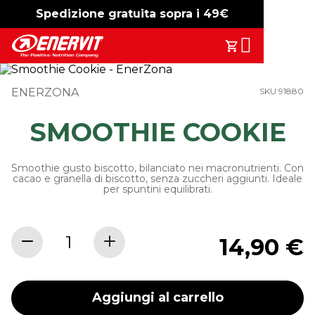
Spedizione gratuita sopra i 49€
-15%
free shipping
Search
Il Tuo Carrell
ENERZONA
SKU 91880
SMOOTHIE COOKIE
Smoothie gusto biscotto, bilanciato nei macronutrienti. Con
cacao e granella di biscotto, senza zuccheri aggiunti. Ideale
per spuntini equilibrati.
14,90 €
Aggiungi al carrello