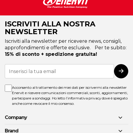
ISCRIVITI ALLA NOSTRA
NEWSLETTER
Iscriviti alla newsletter per ricevere news, consigli,
approfondimenti e offerte esclusive. Per te subito:
15% di sconto + spedizione gratuita!
Iscriviti
alla
Iscri
nostra
Newsletter:
Acconsento al trattamento dei miei dati per iscrivermi alla newsletter
Enervit e ricevere comunicazioni commerciali, sconti, aggiornamenti,
partecipare a sondaggi. Ho letto l’
informativa privacy
dove è spiegato
anche come revocare il mio consenso.
Company
Brand