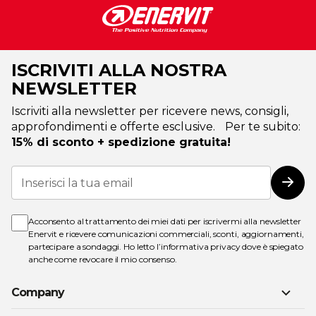
ISCRIVITI ALLA NOSTRA
NEWSLETTER
Iscriviti alla newsletter per ricevere news, consigli,
approfondimenti e offerte esclusive. Per te subito:
15% di sconto + spedizione gratuita!
Iscriviti
alla
Iscri
nostra
Newsletter:
Acconsento al trattamento dei miei dati per iscrivermi alla newsletter
Enervit e ricevere comunicazioni commerciali, sconti, aggiornamenti,
partecipare a sondaggi. Ho letto l’
informativa privacy
dove è spiegato
anche come revocare il mio consenso.
Company