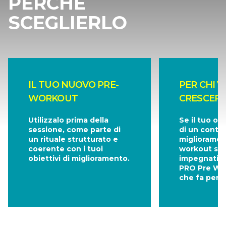
PERCHÈ
SCEGLIERLO
IL TUO NUOVO PRE-
PER CHI 
WORKOUT
CRESCERE
Utilizzalo prima della
Se il tuo ob
sessione, come parte di
di un conti
un rituale strutturato e
miglioramen
coerente con i tuoi
workout se
obiettivi di miglioramento.
impegnativi
PRO Pre Wor
che fa per t