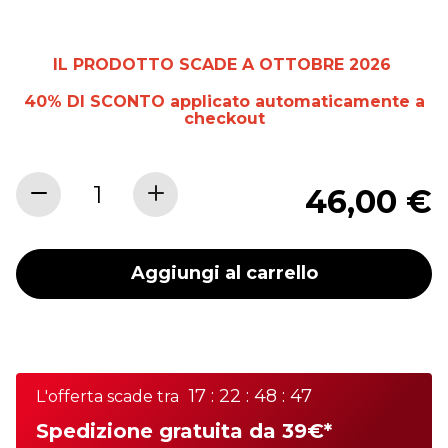
IL PRODOTTO SCADE A OTTOBRE 2026
40% DI SCONTO applicato automaticamente a
checkout
46,00 €
Aggiungi al carrello
17 : 22 : 48 : 47
L'offerta scade tra
Spedizione gratuita da 39€*