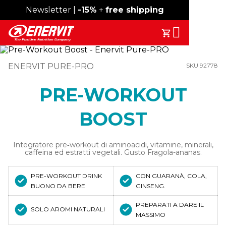
Spedizione gratuita sopra i 49€
Newsletter |
-15%
+
free shipping
Search
Il Tuo Carrell
ENERVIT PURE-PRO
SKU 92778
PRE-WORKOUT
BOOST
Integratore pre‑workout di aminoacidi, vitamine, minerali,
caffeina ed estratti vegetali. Gusto Fragola-ananas.
PRE-WORKOUT DRINK
CON GUARANÀ, COLA,
BUONO DA BERE
GINSENG.
PREPARATI A DARE IL
SOLO AROMI NATURALI
MASSIMO