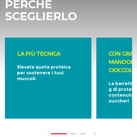
PERCHÈ
SCEGLIERLO
LA PIÙ TECNICA
CON GRAN
MANDORL
Elevata quota proteica
CIOCCOLA
per sostenere i tuoi
muscoli.
La barretta
g di protein
contenuto m
zuccheri