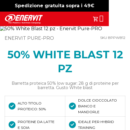
Spedizione gratuita sopra i 49€
-15%
free shipping
Search
Il Tuo Carrell
ENERVIT PURE-PRO
SKU BPPWB12
50% WHITE BLAST 12
PZ
Barretta proteica 50% low sugar: 28 g di proteine per
barretta. Gusto White blast
DOLCE CIOCCOLATO
ALTO TITOLO
BIANCO E
PROTEICO: 50%
MANDORLE
PROTEINE DA LATTE
IDEALE PER HYBRID
E SOIA
TRAINING