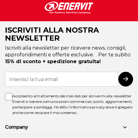
ISCRIVITI ALLA NOSTRA
NEWSLETTER
Iscriviti alla newsletter per ricevere news, consigli,
approfondimenti e offerte esclusive. Per te subito:
15% di sconto + spedizione gratuita!
Iscriviti
alla
Iscri
nostra
Newsletter:
Acconsento al trattamento dei miei dati per iscrivermi alla newsletter
Enervit e ricevere comunicazioni commerciali, sconti, aggiornamenti,
partecipare a sondaggi. Ho letto l’
informativa privacy
dove è spiegato
anche come revocare il mio consenso.
Company