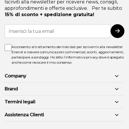
Iscriviti alla newsletter per ricevere news, consigli,
approfondimenti e offerte esclusive. Per te subito:
15% di sconto + spedizione gratuita!
Iscriviti
alla
Iscri
nostra
Newsletter:
Acconsento al trattamento dei miei dati per iscrivermi alla newsletter
Enervit e ricevere comunicazioni commerciali, sconti, aggiornamenti,
partecipare a sondaggi. Ho letto l’
informativa privacy
dove è spiegato
anche come revocare il mio consenso.
Company
Brand
Termini legali
Assistenza Clienti