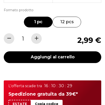
Formato prodotto
1 pc
12 pcs
2,99 €
Aggiungi al carrello
16 : 10 : 30 : 29
L'offerta scade tra
Spedizione gratuita da 39€*
ESTATE
Copia codice