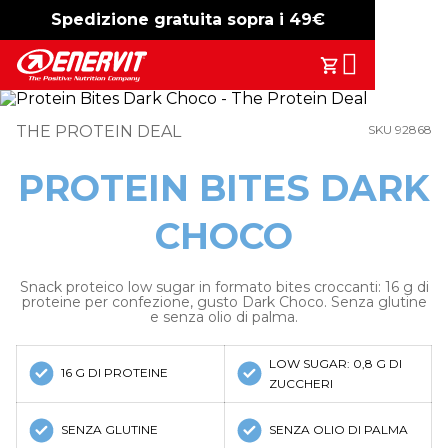
Spedizione gratuita sopra i 49€
-15%
free shipping
Search
Il Tuo Carrell
THE PROTEIN DEAL
SKU 92868
PROTEIN BITES DARK
CHOCO
Snack proteico low sugar in formato bites croccanti: 16 g di
proteine per confezione, gusto Dark Choco. Senza glutine
e senza olio di palma.
LOW SUGAR: 0,8 G DI
16 G DI PROTEINE
ZUCCHERI
SENZA GLUTINE
SENZA OLIO DI PALMA