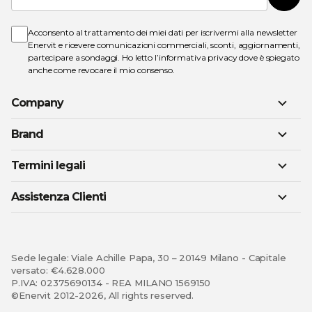
nostra
Newsletter:
Acconsento al trattamento dei miei dati per iscrivermi alla newsletter
Enervit e ricevere comunicazioni commerciali, sconti, aggiornamenti,
partecipare a sondaggi. Ho letto l’
informativa privacy
dove è spiegato
anche come revocare il mio consenso.
Company
Brand
Termini legali
Assistenza Clienti
Sede legale: Viale Achille Papa, 30 – 20149 Milano - Capitale
versato: €4.628.000
P.IVA: 02375690134 - REA MILANO 1569150
©Enervit 2012-2026, All rights reserved.