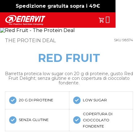
Spedizione gratuita sopra i 49€
-15%
free shipping
Search
Il Tuo Carrell
THE PROTEIN DEAL
SKU 98574
RED FRUIT
Barretta proteica low sugar con 20 g di proteine, gusto Red
Fruit Delight; senza glutine e con copertura di cioccolato
fondente.
20 G DI PROTEINE
LOW SUGAR
COPERTURA DI
SENZA GLUTINE
CIOCCOLATO
FONDENTE