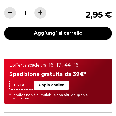
2,95 €
Aggiungi al carrello
16 : 17 : 44 : 16
L'offerta scade tra
Spedizione gratuita da 39€*
ESTATE
Copia codice
*Il codice non è cumulabile con altri coupon e
promozioni.