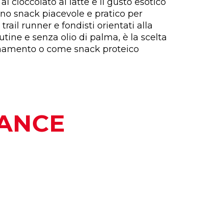
l cioccolato al latte e il gusto esotico
no snack piacevole e pratico per
i, trail runner e fondisti orientati alla
tine e senza olio di palma, è la scelta
lenamento o come snack proteico
MANCE
PERCHÈ