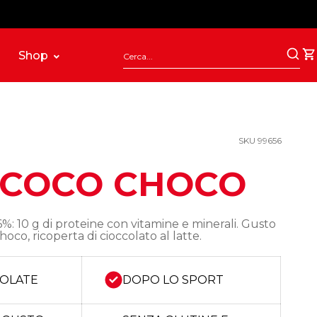
Shop
SKU 99656
 COCO CHOCO
%: 10 g di proteine con vitamine e minerali. Gusto
oco, ricoperta di cioccolato al latte.
SOLATE
DOPO LO SPORT