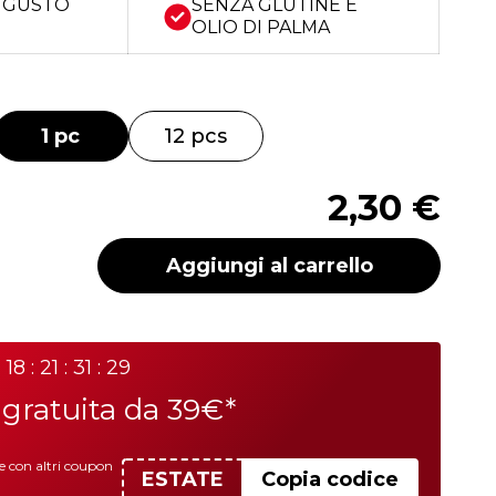
 GUSTO
SENZA GLUTINE E
OLIO DI PALMA
1 pc
12 pcs
2,30 €
Aggiungi al carrello
18 : 21 : 31 : 29
a
gratuita da 39€*
le con altri coupon
ESTATE
Copia codice