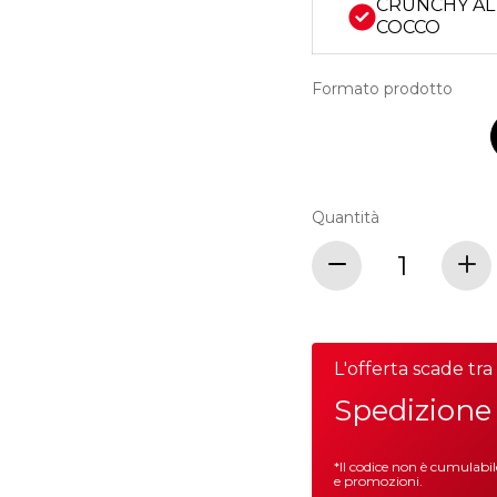
CRUNCHY AL
COCCO
Formato prodotto
Quantità
L'offerta scade tr
Spedizione 
*Il codice non è cumulabi
e promozioni.