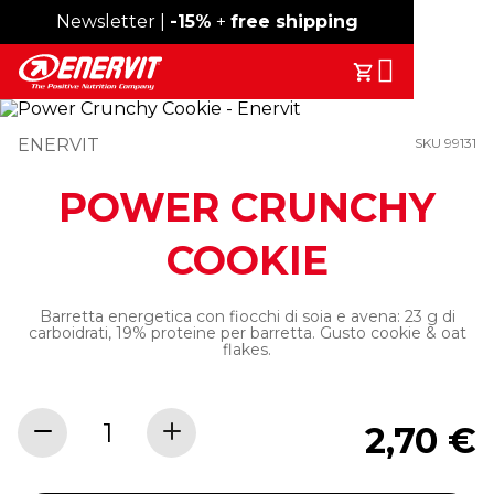
Spedizione gratuita sopra i 49€
Newsletter |
-15%
+
free shipping
Search
Il Tuo Carrell
ENERVIT
SKU 99131
POWER CRUNCHY
COOKIE
Barretta energetica con fiocchi di soia e avena: 23 g di
carboidrati, 19% proteine per barretta. Gusto cookie & oat
flakes.
2,70 €