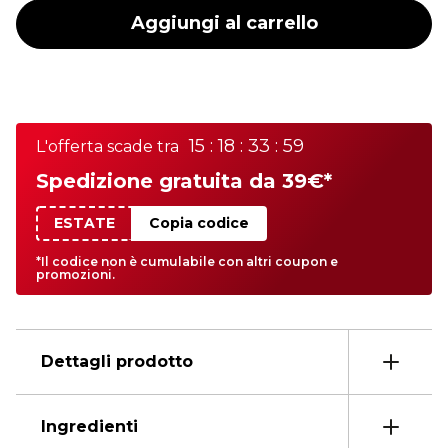
Aggiungi al carrello
15 : 18 : 33 : 59
L'offerta scade tra
Spedizione gratuita da 39€*
ESTATE
Copia codice
*Il codice non è cumulabile con altri coupon e
promozioni.
Dettagli prodotto
Ingredienti