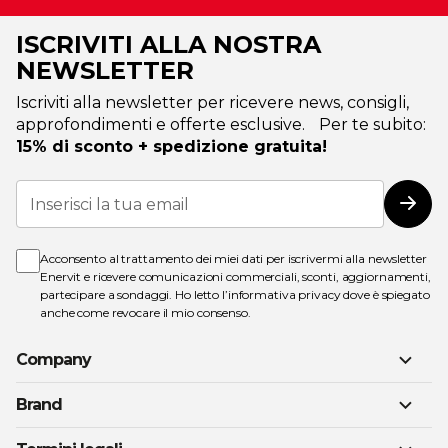
ISCRIVITI ALLA NOSTRA
NEWSLETTER
Iscriviti alla newsletter per ricevere news, consigli,
approfondimenti e offerte esclusive. Per te subito:
15% di sconto + spedizione gratuita!
Iscriviti
alla
Iscri
nostra
Newsletter:
Acconsento al trattamento dei miei dati per iscrivermi alla newsletter
Enervit e ricevere comunicazioni commerciali, sconti, aggiornamenti,
partecipare a sondaggi. Ho letto l’
informativa privacy
dove è spiegato
anche come revocare il mio consenso.
Company
Brand